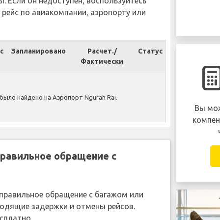
ы. Если он недоступен, воспользуйтесь
 рейс по авиакомпании, аэропорту или
с
Запланировано
Расчет./
Статус
Фактически
было найдено на Аэропорт Ngurah Rai.
Вы мож
компен
правильное обращение с
неправильное обращение с багажом или
ходящие задержки и отмены рейсов.
сплатно.