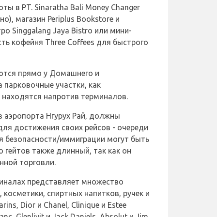
ты в PT. Sinaratha Bali Money Changer
но), магазин Periplus Bookstore и
ро Singgalang Jaya Bistro или мини-
сть кофейня Three Coffees для быстрого
тся прямо у Домашнего и
 парковочные участки, как
, находятся напротив терминалов.
 аэропорта Нгурух Рай, должны
для достижения своих рейсов - очереди
ля безопасности/иммиграции могут быть
о гейтов также длинный, так как он
нной торговли.
миналах представляет множество
косметики, спиртных напитков, ручек и
ins, Dior и Chanel, Clinique и Estee
anc, Glenlivit и Jack Daniels, Absolut и Jim