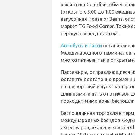
как аптека Guardian, обмен валю
(открыто с 5.00 до 1.00 ежеднев
закусочная House of Beans, бист
маркет TG Food Corner. Также е
перекуса перед полетом.
Автобусы и такси
останавливаю
Международного терминалов, а
многоэтажные, так и открытые
Пассажиры, отправляющиеся из
оставить достаточно времени 
на паспортный и пункт контро
длинными, и путь от этих зон д
проходит мимо зоны беспошли
Беспошлинная торговля в тер
международных брендов моды, 
аксессуаров, включая Gucci и Clar
Lauder, Victoria's Secret и Montbl