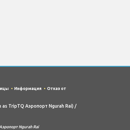
ницы
Информация
Отказ от
 as TripTQ Аэропорт Ngurah Rai) /
эропорт Ngurah Rai