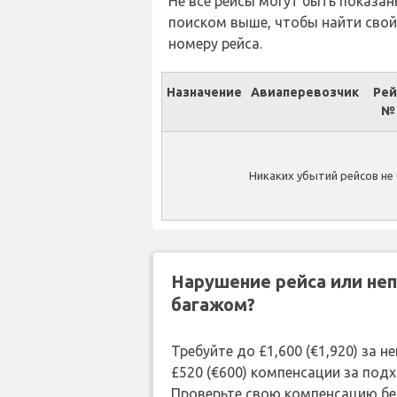
Не все рейсы могут быть показан
поиском выше, чтобы найти свой
номеру рейса.
Назначение
Авиаперевозчик
Рей
№
Никаких убытий рейсов не 
Нарушение рейса или не
багажом?
Требуйте до £1,600 (€1,920) за 
£520 (€600) компенсации за под
Проверьте свою компенсацию бе