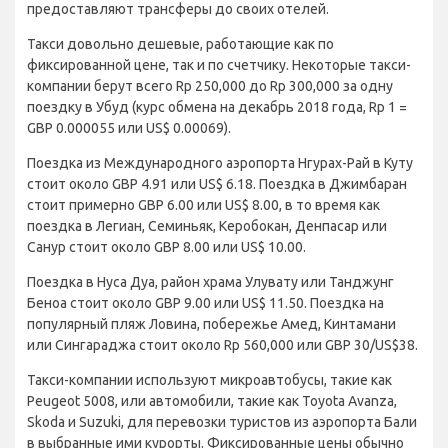
предоставляют трансферы до своих отелей.
Такси довольно дешевые, работающие как по
фиксированной цене, так и по счетчику. Некоторые такси-
компании берут всего Rp 250,000 до Rp 300,000 за одну
поездку в Убуд (курс обмена на декабрь 2018 года, Rp 1 =
GBP 0.000055 или US$ 0.00069).
Поездка из Международного аэропорта Нгурах-Рай в Куту
стоит около GBP 4.91 или US$ 6.18. Поездка в Джимбаран
стоит примерно GBP 6.00 или US$ 8.00, в то время как
поездка в Легиан, Семиньяк, Керобокан, Денпасар или
Санур стоит около GBP 8.00 или US$ 10.00.
Поездка в Нуса Дуа, район храма Улувату или Танджунг
Беноа стоит около GBP 9.00 или US$ 11.50. Поездка на
популярный пляж Ловина, побережье Амед, Кинтамани
или Сингараджа стоит около Rp 560,000 или GBP 30/US$38.
Такси-компании используют микроавтобусы, такие как
Peugeot 5008, или автомобили, такие как Toyota Avanza,
Skoda и Suzuki, для перевозки туристов из аэропорта Бали
в выбранные ими курорты. Фиксированные цены обычно