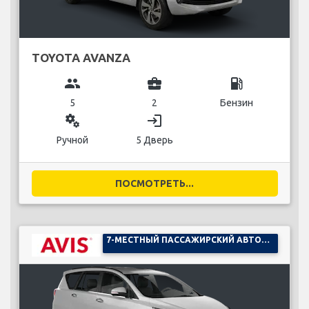
TOYOTA AVANZA
group
business_center
local_gas_station
5
2
Бензин
miscellaneous_services
login
Ручной
5 Дверь
ПОСМОТРЕТЬ...
7-МЕСТНЫЙ ПАССАЖИРСКИЙ АВТОМОБИЛЬ