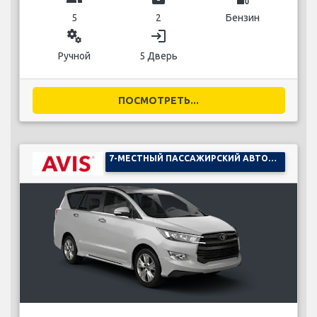
5
2
Бензин
miscellaneous_services
login
Ручной
5 Дверь
ПОСМОТРЕТЬ...
7-МЕСТНЫЙ ПАССАЖИРСКИЙ АВТОМОБИЛЬ