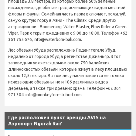
площадь 3,8 гектара, из которых более 50% зеленые
насаждения, где обитает ряд исчезающих видов местной
флоры и фауны. Семейная часть парка включает, пожалуй,
самую крутую горку в Азии - The Climax. Среди других
аттракционов - Boomerang, Water Blaster, Flow Rider и Green
Viper. Парк открыт ежедневно с 9:00 до 18:00. Телефон +62
361 755 676, info@waterbom-bali.com.
Лес обезьян Убуда расположен в Педангтегале Убуд,
недалеко от города Убуд в регентстве Джианьяр. Этот
заповедник является домом около 750 балийских
длиннохвостых обезьян, которые живут в лесу площадью
около 12,5 гектара. В этом лесу насчитывается не только
исчезающие обезьяны, но и 186 различных видов
деревьев, а также три древних храма. Телефон +62 361
971 304, info@monkeyforestubud.com.
Где расположен пункт аренды AVIS на
Аэропорт Ngurah Rai?