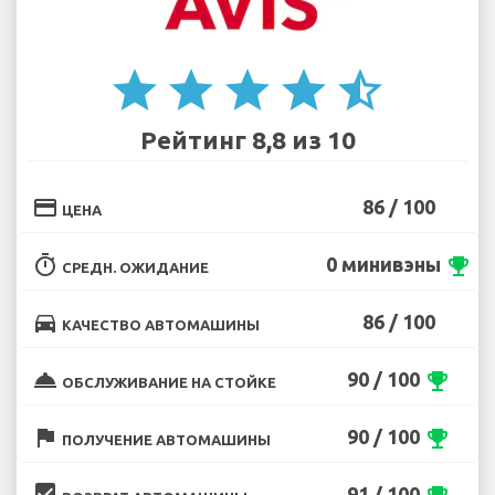
star
star
star
star
star_half
Рейтинг 8,8 из 10
credit_card
86 / 100
ЦЕНА
timer
0 минивэны
emoji_events
СРЕДН. ОЖИДАНИЕ
directions_car
86 / 100
КАЧЕСТВО АВТОМАШИНЫ
room_service
90 / 100
emoji_events
ОБСЛУЖИВАНИЕ НА СТОЙКЕ
flag
90 / 100
emoji_events
ПОЛУЧЕНИЕ АВТОМАШИНЫ
beenhere
91 / 100