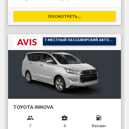
ПОСМОТРЕТЬ...
7-МЕСТНЫЙ ПАССАЖИРСКИЙ АВТОМОБИЛЬ
TOYOTA INNOVA
group
business_center
local_gas_station
7
4
Бензин