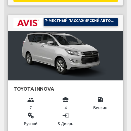
7-МЕСТНЫЙ ПАССАЖИРСКИЙ АВТОМОБИЛЬ
TOYOTA INNOVA
group
business_center
local_gas_station
7
4
Бензин
miscellaneous_services
login
Ручной
5 Дверь