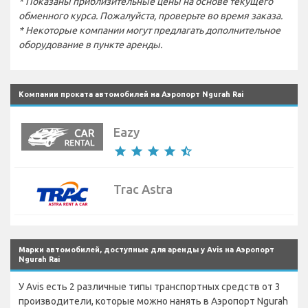
* Показаны приблизительные цены на основе текущего
обменного курса. Пожалуйста, проверьте во время заказа.
* Некоторые компании могут предлагать дополнительное
оборудование в пункте аренды.
Компании проката автомобилей на Аэропорт Ngurah Rai
Eazy
star
star
star
star
star_half
Trac Astra
Марки автомобилей, доступные для аренды у Avis на Аэропорт
Ngurah Rai
У Avis есть 2 различные типы транспортных средств от 3
производители, которые можно нанять в Аэропорт Ngurah