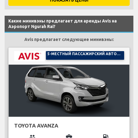
Какие минивэны предлагает для аренды Avis на
Аэропорт Ngurah Rai?
Avis предлагает следующие минивэны:
5-МЕСТНЫЙ ПАССАЖИРСКИЙ АВТОМОБИЛЬ
TOYOTA AVANZA
group
business_center
local_gas_station