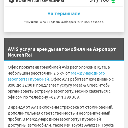
emoji_events
ВОЗВРАТ АВТОМАШИНЫ
На терминале
* Вычислено по 6 недавним обзорам из 14 всех обзоров.
`
AVIS услуги аренды автомобиля на Аэропорт
Ngurah Rai
Офис проката автомобилей Avis расположен в Куте, в
небольшом расстоянии 2,5 км от
Международного
аэропорта Нгурах-Рай
. Офис Avis работает ежедневно с
8:00 до 22:00 и предлагает услугу Meet & Greet. Чтобы
организовать встречу в аэропорту, можно связаться с
офисом по телефону +62 811 399 309.
В аренду от Avis включены страховка от столкновений,
дополнительная ответственность и неограниченный
пробег. В Международном аэропорту Нгурах-Рай
доступны автомобили, такие как Toyota Avanza и Toyota