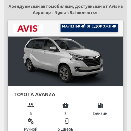
Арендуемыми автомобилями, доступными от Avis на
Аэропорт Ngurah Rai являются:
МАЛЕНЬКИЙ ВНЕДОРОЖНИК
TOYOTA AVANZA
group
business_center
local_gas_station
5
2
Бензин
miscellaneous_services
login
Ручной
5 Дверь