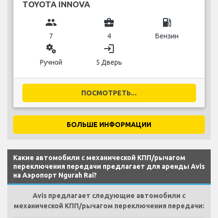
TOYOTA INNOVA
group
business_center
local_gas_station
7
4
Бензин
miscellaneous_services
login
Ручной
5 Дверь
ПОСМОТРЕТЬ...
БОЛЬШЕ ИНФОРМАЦИИ
Какие автомобили с механической КПП/рычагом
переключения передачи предлагает для аренды Avis
на Аэропорт Ngurah Rai?
Avis предлагает следующие автомобили с
механической КПП/рычагом переключения передачи: