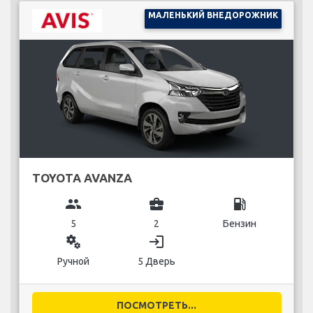
МАЛЕНЬКИЙ ВНЕДОРОЖНИК
TOYOTA AVANZA
group
business_center
local_gas_station
5
2
Бензин
miscellaneous_services
login
Ручной
5 Дверь
ПОСМОТРЕТЬ...