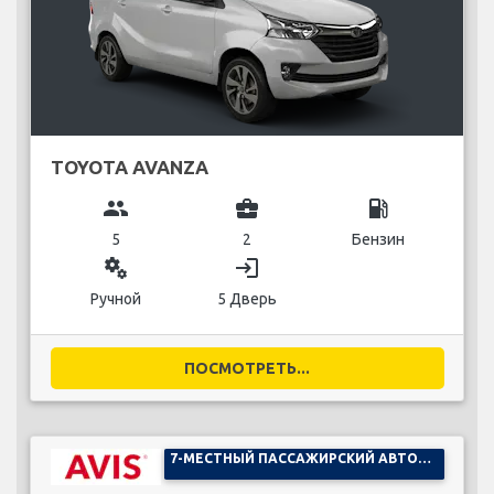
TOYOTA AVANZA
group
business_center
local_gas_station
5
2
Бензин
miscellaneous_services
login
Ручной
5 Дверь
ПОСМОТРЕТЬ...
7-МЕСТНЫЙ ПАССАЖИРСКИЙ АВТОМОБИЛЬ