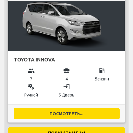
TOYOTA INNOVA
group
business_center
local_gas_station
7
4
Бензин
miscellaneous_services
login
Ручной
5 Дверь
ПОСМОТРЕТЬ...
ПОКАЗАТЬ ЦЕНЫ