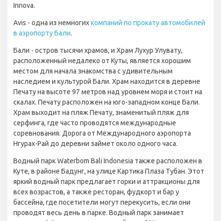
Innova.
Avis - одна из немногих
компаний по прокату автомобилей
в аэропорту Бали
.
Бали - остров тысячи храмов, и Храм Лухур Улувату,
расположенный недалеко от Куты, является хорошим
местом для начала знакомства с удивительным
наследием и культурой Бали. Храм находится в деревне
Печату на высоте 97 метров над уровнем моря и стоит на
скалах. Печату расположен на юго-западном конце Бали.
Храм выходит на пляж Печату, знаменитый пляж для
серфинга, где часто проводятся международные
соревнования. Дорога от Международного аэропорта
Нгурах-Рай до деревни займет около одного часа.
Водный парк Waterbom Bali Indonesia также расположен в
Куте, в районе Бадунг, на улице Картика Плаза Тубан. Этот
яркий водный парк предлагает горки и аттракционы для
всех возрастов, а также ресторан, фудкорт и бар у
бассейна, где посетители могут перекусить, если они
проводят весь день в парке. Водный парк занимает