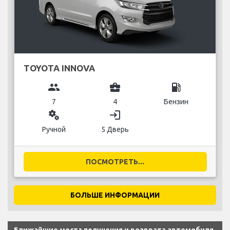
TOYOTA INNOVA
group
business_center
local_gas_station
7
4
Бензин
miscellaneous_services
login
Ручной
5 Дверь
ПОСМОТРЕТЬ...
БОЛЬШЕ ИНФОРМАЦИИ
Ближайшие места получения и возврата автомобиля