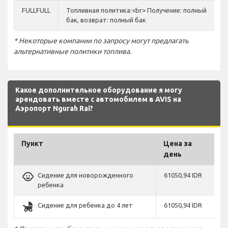
FULLFULL
Топливная политика:<br> Получение: полный
бак, возврат: полный бак
* Некоторые компании по запросу могут предлагать
альтернативные политики топлива.
Какое дополнительное оборудование я могу
арендовать вместе с автомобилем в AVIS на
Аэропорт Ngurah Rai?
Пункт
Цена за
день
child_care
Сидение для новорожденного
61050,94 IDR
ребенка
child_friendly
Сидение для ребенка до 4 лет
61050,94 IDR